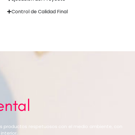
Control de Calidad Final
ntal
mos productos respetuosos con el medio ambiente, con
nterior.