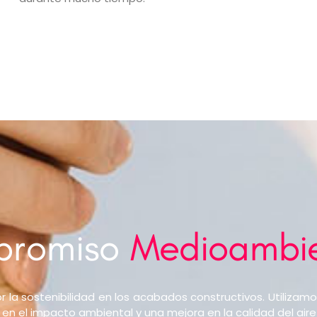
promiso
Medioambie
la sostenibilidad en los acabados constructivos. Utiliza
n el impacto ambiental y una mejora en la calidad del aire i