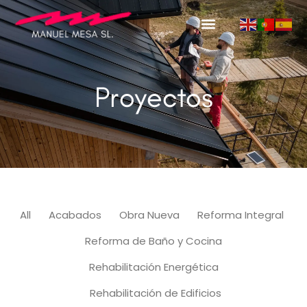
Proyectos
All
Acabados
Obra Nueva
Reforma Integral
Reforma de Baño y Cocina
Rehabilitación Energética
Rehabilitación de Edificios