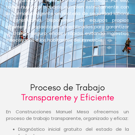
La seguridad es nuestra prioridad absoluta. Por ello,
todos nuestros trabajos cumplen estrictamente con
la normativa vigente en materia de seguridad laboral
y constructiva. Disponemos de equipos propios
altamente capacitados y certificados para garantizar
un trabajo seguro, eficaz y rápido, evitando molestias
innecesarias a los habitantes del inmueble.
WHY US
Proceso de Trabajo
Transparente y Eficiente
En Construcciones Manuel Mesa ofrecemos un
proceso de trabajo transparente, organizado y eficaz:
Diagnóstico inicial gratuito del estado de la