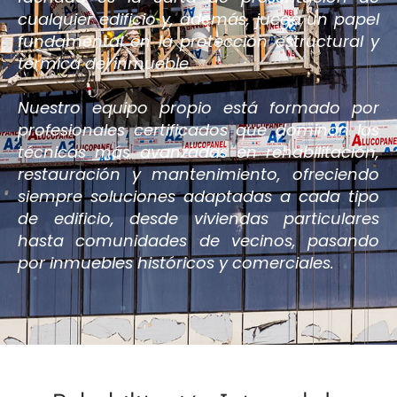
cualquier edificio y, además, juega un papel
fundamental en la protección estructural y
térmica del inmueble.
Nuestro equipo propio está formado por
profesionales certificados que dominan las
técnicas más avanzadas en rehabilitación,
restauración y mantenimiento, ofreciendo
siempre soluciones adaptadas a cada tipo
de edificio, desde viviendas particulares
hasta comunidades de vecinos, pasando
por inmuebles históricos y comerciales.