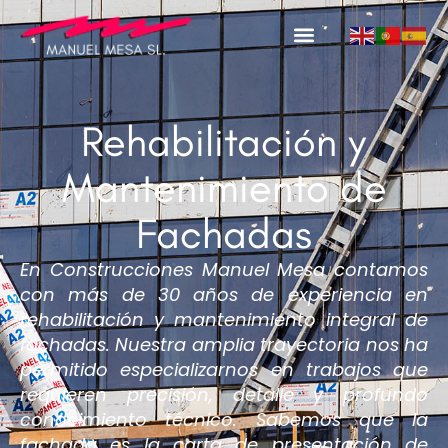
Rehabilitación y
Mantenimiento de
Fachadas
En Construcciones Manuel Mesa contamos
con más de 30 años de experiencia en
rehabilitación y mantenimiento integral de
fachadas. Nuestra amplia trayectoria nos ha
permitido especializarnos en trabajos que
requieren precisión, detalle y profundo
conocimiento técnico. Sabemos que la
fachada es la carta de presentación de